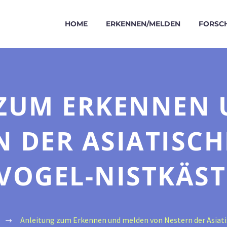
HOME
ERKENNEN/MELDEN
FORSC
ZUM ERKENNEN
 DER ASIATISC
 VOGEL-NISTKÄST
Anleitung zum Erkennen und melden von Nestern der Asiati